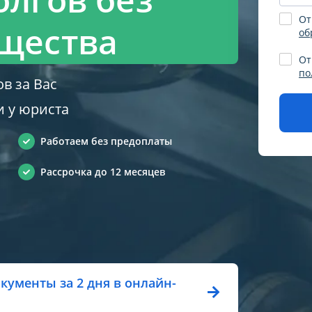
От
щества
об
От
по
в за Вас
и у юриста
Пожал
Работаем без предоплаты
поля,
данны
Рассрочка до 12 месяцев
конфи
кументы за 2 дня в онлайн-