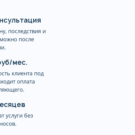
онсультация
ну, последствия и
 можно после
и.
руб/мес.
сть клиента под
входит оплата
ляющего.
месяцев
т услуги без
носов.