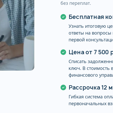
без переплат.
Бесплатная к
Узнать итоговую це
ответы на вопросы
первой консультаци
Цена от
7 500 
Списать задолженно
ключ. В стоимость 
финансового управ
Рассрочка 12 
Гибкая система опла
первоначальных вз