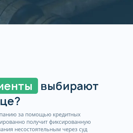
иенты
выбирают
ице?
мпанию за помощью кредитных
тированно получит фиксированную
нания несостоятельным через суд