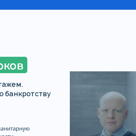
юков
тажем.
о банкротству
манитарную