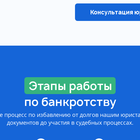
Консультация ю
Этапы работы
по банкротству
е процесс по избавлению от долгов нашим юриста
документов до участия в судебных процессах.