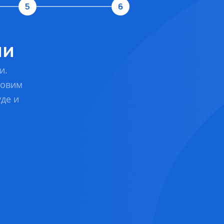
5
6
ии
и.
товим
уде и