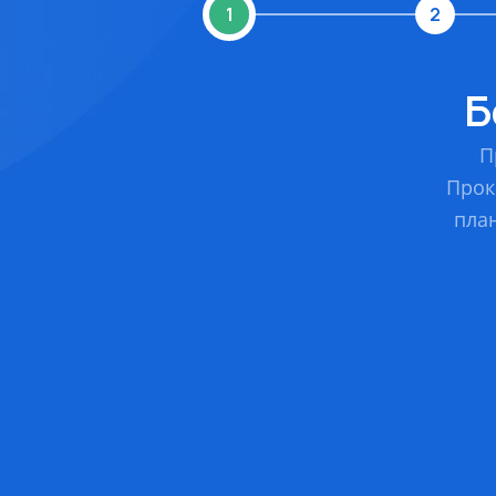
1
2
Б
П
Прок
план