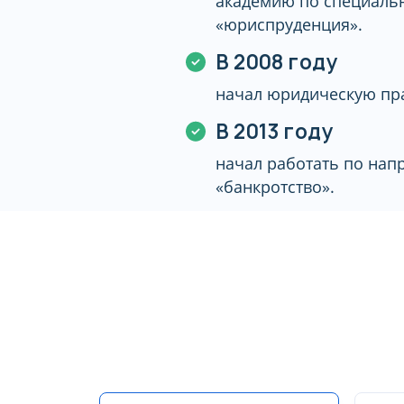
академию по специаль
«юриспруденция».
В 2008 году
начал юридическую пра
В 2013 году
начал работать по на
«банкротство».