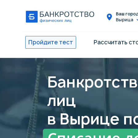
Ваш город
Вырица
Пройдите тест
Рассчитать ст
Банкротств
лиц
в Вырице п
Списание д