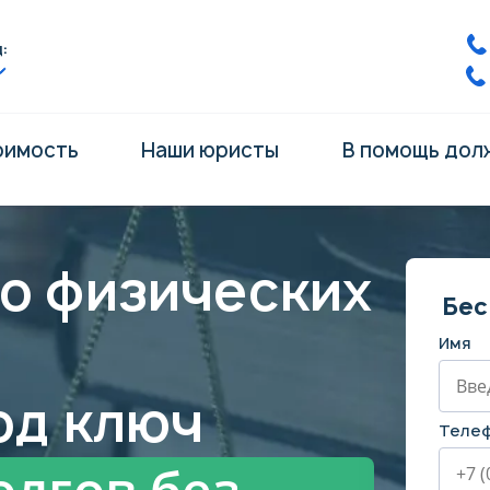
:
оимость
Наши юристы
В помощь дол
о физических
Бес
Имя
од ключ
Теле
олгов без